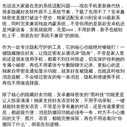
先说说大家最在意的系统适配问题——现在手机更新换代快，
很多隐藏好友软件跟不上系统节奏，下载了也用不了？安卓趣
味密友直接打破这个壁垒，独家适配安卓10到安卓16最新系
统，同时完美兼容纯血鸿蒙系统，不管你用的是新款安卓机还
是鸿蒙设备，安装就能用，无需root，不用折腾，新手也能轻
松上手，彻底告别“系统不兼容”的烦恼。
作为一款专注隐私守护的工具，它的核心功能绝对够能打！一
键隐藏微信好友，让指定密友从通讯录“隐身”，不管是家人查
岗还是朋友借用手机，都看不到任何痕迹，切实保护你和她的
专属小秘密，再也不用紧张兮兮删除聊天记录。更贴心的是，
独家自带密友通知显示功能，就算好友被隐藏，也能及时收到
消息提醒，不会错过密友的每一条消息，隐私和便捷两手抓，
再也不用做选择题。
除了核心的隐藏好友功能，安卓趣味密友的“黑科技”功能更是
让人惊喜满满！独家支持好友语音转发，不用手动录制，一键
就能转发密友语音，不管是分享有趣的对话，还是传递重要信
息，都超级方便；消息防撤回功能必须夸一夸，对方不小心撤
回的文字、图片、语音，都能完整保留，再也不用追着问“你
撤回了什么”，彻底告别遗憾。