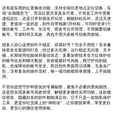
还有超实用的位置修改功能，支持全国任意地点定位切换，实
现“全国随意飞”，而且位置共享真实可查，不管是工作中需要
虚拟定位，还是日常和朋友开玩笑，都能轻松应对，灵活又便
捷。更值得一提的是，软件自带独家5开特权，可同时登录5个
微信账号，工作号、生活号、密友号分开管理，不用频繁切换
账号，节省时间又高效，再也不用为多账号切换而烦恼。
很多人担心这类软件不稳定、容易封号？完全不用慌！安卓趣
味密友全新源码打造，经过多次实测，运行稳定无闪退、无卡
顿，长期使用也能保持最佳状态；多重加密技术全方位保护你
的账号信息和聊天数据，有效规避封号风险，既守护你的隐
私，也保障你的账号安全。而且软件界面简洁清爽，无多余广
告，没有复杂的操作流程，每一项功能都简单易懂，上手就能
用。
不管你是想守护和密友的专属秘密，避免不必要的查岗困扰，
还是想实现多账号高效管理、解锁更多微信实用功能，这款微
信密友、隐藏好友的软件都能满足你。它不只是一款隐私保护
工具，更是你社交路上的“神助攻”，让你摆脱束缚，享受更自
由、更安心的微信使用体验。