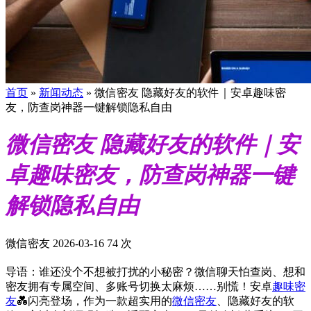
首页
»
新闻动态
»
微信密友 隐藏好友的软件｜安卓趣味密
友，防查岗神器一键解锁隐私自由
微信密友 隐藏好友的软件｜安
卓趣味密友，防查岗神器一键
解锁隐私自由
微信密友
2026-03-16
74 次
导语：谁还没个不想被打扰的小秘密？微信聊天怕查岗、想和
密友拥有专属空间、多账号切换太麻烦……别慌！安卓
趣味密
友
💑闪亮登场，作为一款超实用的
微信密友
、隐藏好友的软